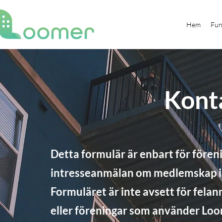
Hem
Fun
Kont
Detta formulär är enbart för föreni
intresseanmälan om medlemskap i
Formuläret är inte avsett för felan
eller föreningar som använder Loo